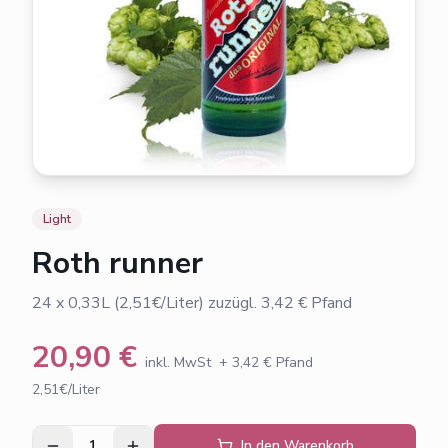
Light
Roth runner
24 x 0,33L (2,51€/Liter) zuzügl. 3,42 € Pfand
20,90
€
inkl. MwSt
+
3,42
€ Pfand
2,51€/Liter
1
In den Warenkorb