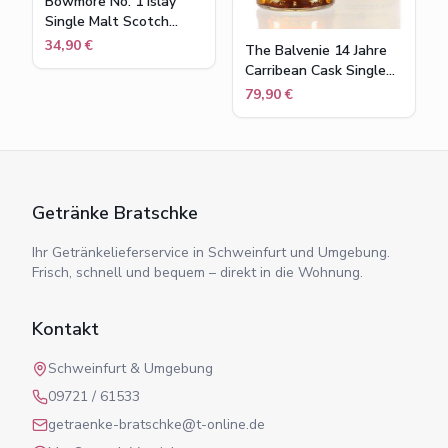
Bowmore No. 1 Islay
Single Malt Scotch
Whisky in
34,90 €
The Balvenie 14 Jahre
Geschenkpackung , 40
Carribean Cask Single
% vol , 0,7 l
Malt Scotch Whisky
79,90 €
43% Flasche 0,7l
Getränke Bratschke
Ihr Getränkelieferservice in Schweinfurt und Umgebung.
Frisch, schnell und bequem – direkt in die Wohnung.
Kontakt
Schweinfurt & Umgebung
09721 / 61533
getraenke-bratschke@t-online.de