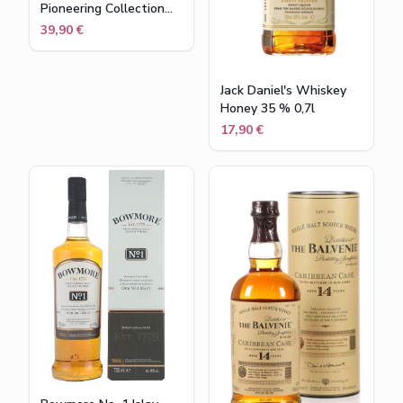
Pioneering Collection
Miniaturenset (4x10cl)
39,90 €
Jack Daniel's Whiskey
Honey 35 % 0,7l
17,90 €