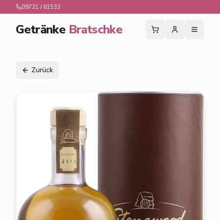
09721 / 61533
Getränke
Bratschke
Zurück