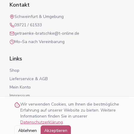
Kontakt
Schweinfurt & Umgebung
09721 / 61533
getraenke-bratschke@t-online.de
Mo–Sa nach Vereinbarung
Links
Shop
Lieferservice & AGB
Mein Konto
Impressum
Datenschutz
Wir verwenden Cookies, um Ihnen die bestmögliche
Erfahrung auf unserer Website zu bieten. Weitere
Informationen finden Sie in unserer
Datenschutzerklärung
.
Ablehnen
Akzeptieren
©
2026
Getränke Bratschke. Alle Rechte vorbehalten. Alle Preise inkl. MwSt.