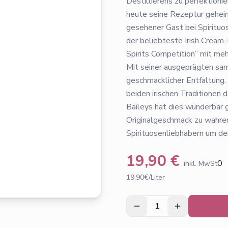
Destillierens zu perfektioni
heute seine Rezeptur geheim
gesehener Gast bei Spirituo
der beliebteste Irish Cream
Spirits Competition” mit meh
Mit seiner ausgeprägten sam
geschmacklicher Entfaltung. 
beiden irischen Traditionen d
Baileys hat dies wunderbar 
Originalgeschmack zu wahren
Spirituosenliebhabern um de
19,90
€
0
inkl. MwSt
19,90€/Liter
1