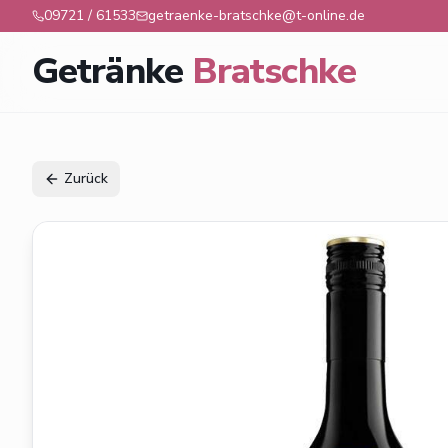
09721 / 61533
getraenke-bratschke@t-online.de
Getränke
Bratschke
Zurück