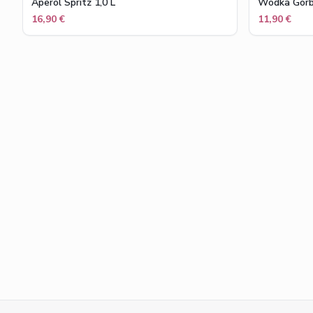
Aperol Spritz 1,0 L
Wodka Gor
16,90 €
11,90 €