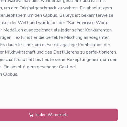
eren. Baileys hat dies wunderbar geschafft und hält bis
, um den Originalgeschmack zu wahren. Ein absolut gern
senliebhabern um den Globus. Baileys ist bekannterweise
-Likör der Welt und wurde bei der “San Francisco World
r Medaillen ausgezeichnet als jeder seiner Konkurrenten.
tigen Textur ist er die perfekte Mischung an eleganter,
Es dauerte Jahre, um diese einzigartige Kombination der
er Milchwirtschaft und des Destillierens zu perfektionieren.
geschafft und hält bis heute seine Rezeptur geheim, um den
. Ein absolut gern gesehener Gast bei
n Globus.
In den Warenkorb