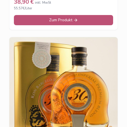
38,90
€
inkl. MwSt
55,57€/Liter
Zum Produkt