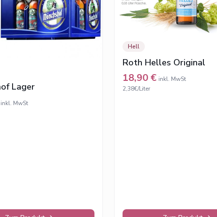
Hell
Roth Helles Original
18,90
€
inkl. MwSt
of Lager
2,38€/Liter
inkl. MwSt