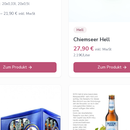
s:
20x0,33l, 20x0,5l
–
21,90
€
inkl. MwSt
Hell
Chiemseer Hell
27,90
€
inkl. MwSt
2,19€/Liter
Zum Produkt
Zum Produkt