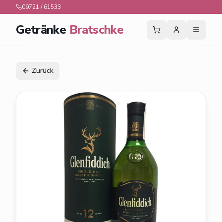
09721 / 61533
Getränke
Bratschke
Zurück