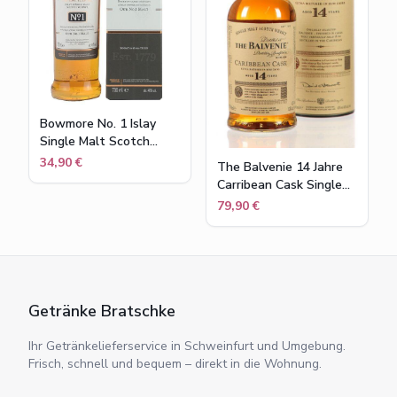
Bowmore No. 1 Islay
Single Malt Scotch
Whisky in
34,90 €
The Balvenie 14 Jahre
Geschenkpackung , 40
Carribean Cask Single
% vol , 0,7 l
Malt Scotch Whisky
79,90 €
43% Flasche 0,7l
Getränke Bratschke
Ihr Getränkelieferservice in Schweinfurt und Umgebung.
Frisch, schnell und bequem – direkt in die Wohnung.