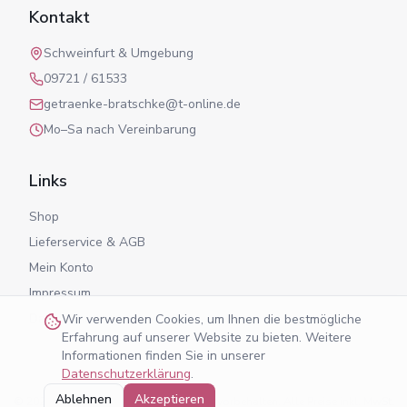
Kontakt
Schweinfurt & Umgebung
09721 / 61533
getraenke-bratschke@t-online.de
Mo–Sa nach Vereinbarung
Links
Shop
Lieferservice & AGB
Mein Konto
Impressum
Datenschutz
Wir verwenden Cookies, um Ihnen die bestmögliche
Erfahrung auf unserer Website zu bieten. Weitere
Informationen finden Sie in unserer
Datenschutzerklärung
.
Ablehnen
Akzeptieren
©
2026
Getränke Bratschke. Alle Rechte vorbehalten. Alle Preise inkl. MwSt.