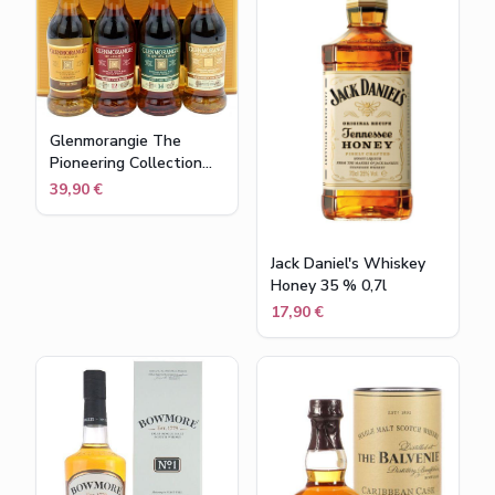
Glenmorangie The
Pioneering Collection
Miniaturenset (4x10cl)
39,90 €
Jack Daniel's Whiskey
Honey 35 % 0,7l
17,90 €