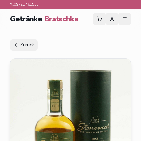
09721 / 61533
Getränke
Bratschke
Zurück