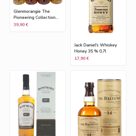
Glenmorangie The
Pioneering Collection
Miniaturenset (4x10cl)
39,90 €
Jack Daniel's Whiskey
Honey 35 % 0,7l
17,90 €