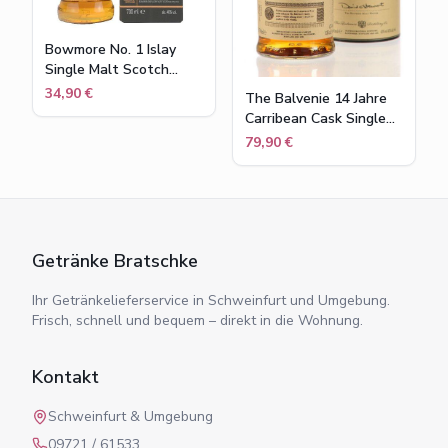
Bowmore No. 1 Islay
Single Malt Scotch
Whisky in
34,90 €
The Balvenie 14 Jahre
Geschenkpackung , 40
Carribean Cask Single
% vol , 0,7 l
Malt Scotch Whisky
79,90 €
43% Flasche 0,7l
Getränke Bratschke
Ihr Getränkelieferservice in Schweinfurt und Umgebung.
Frisch, schnell und bequem – direkt in die Wohnung.
Kontakt
Schweinfurt & Umgebung
09721 / 61533