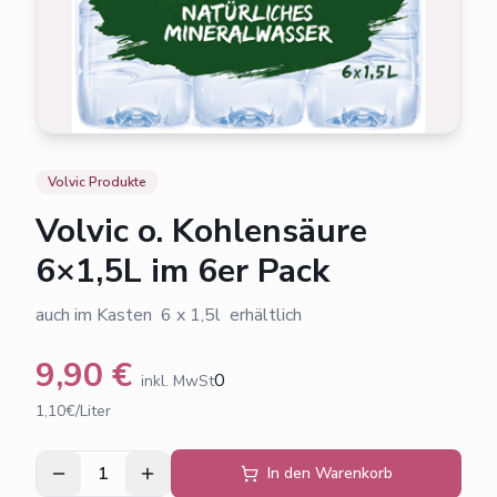
Volvic Produkte
Volvic o. Kohlensäure
6×1,5L im 6er Pack
auch im Kasten 6 x 1,5l erhältlich
9,90
€
0
inkl. MwSt
1,10€/Liter
1
In den Warenkorb