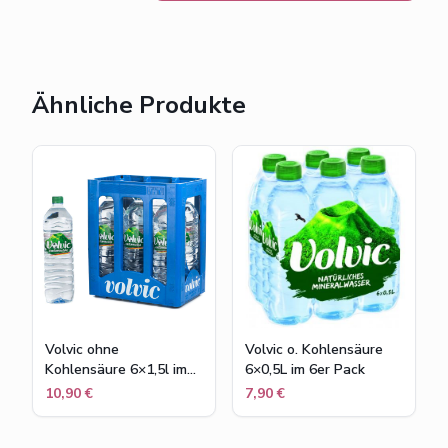
Ähnliche Produkte
Volvic ohne
Volvic o. Kohlensäure
Kohlensäure 6×1,5l im
6×0,5L im 6er Pack
Kasten
10,90 €
7,90 €