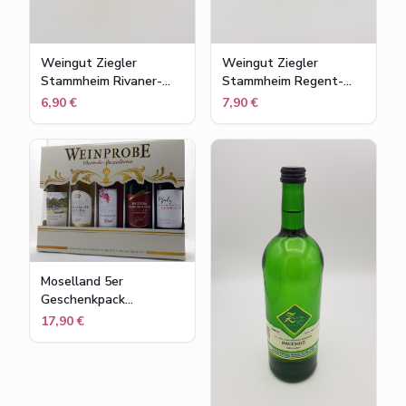
Weingut Ziegler
Weingut Ziegler
Stammheim Rivaner-
Stammheim Regent-
Secco weiss
Secco Rot trocken
6,90 €
7,90 €
halbtrocken
Moselland 5er
Geschenkpack
Weinprobe Rebsorten
17,90 €
Spezialitäten 5 x 250ml