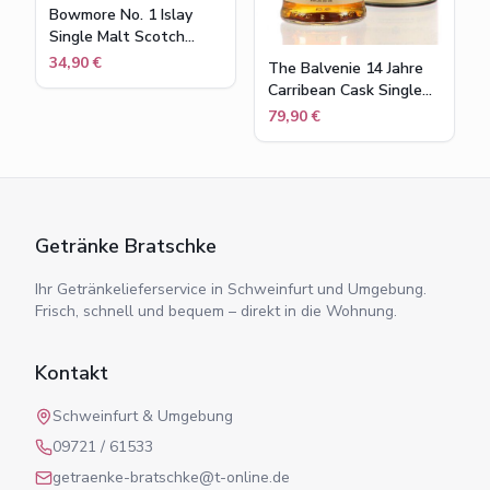
Bowmore No. 1 Islay
Single Malt Scotch
Whisky in
34,90 €
The Balvenie 14 Jahre
Geschenkpackung , 40
Carribean Cask Single
% vol , 0,7 l
Malt Scotch Whisky
79,90 €
43% Flasche 0,7l
Getränke Bratschke
Ihr Getränkelieferservice in Schweinfurt und Umgebung.
Frisch, schnell und bequem – direkt in die Wohnung.
Kontakt
Schweinfurt & Umgebung
09721 / 61533
getraenke-bratschke@t-online.de