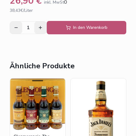
26,90
€
0
inkl. MwSt
38,43€/Liter
1
In den Warenkorb
Ähnliche Produkte