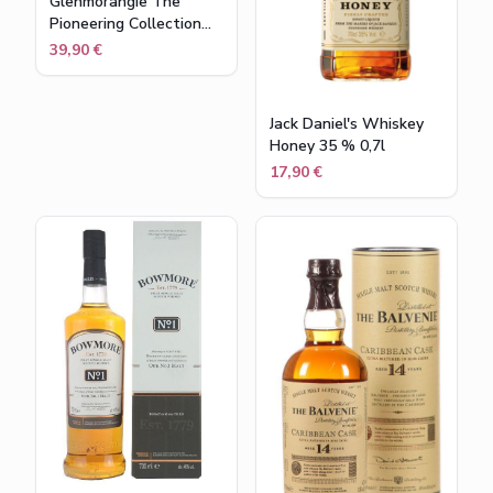
Glenmorangie The
Pioneering Collection
Miniaturenset (4x10cl)
39,90 €
Jack Daniel's Whiskey
Honey 35 % 0,7l
17,90 €