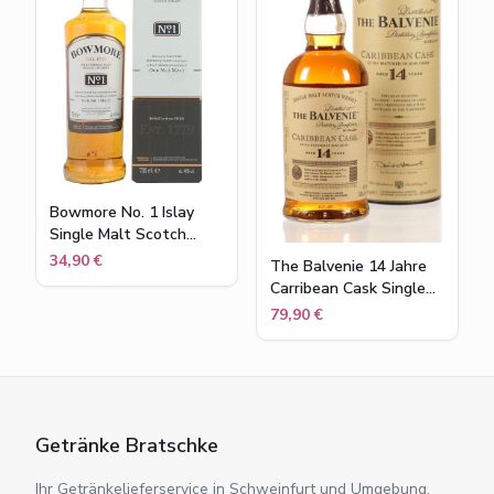
Bowmore No. 1 Islay
Single Malt Scotch
Whisky in
34,90 €
The Balvenie 14 Jahre
Geschenkpackung , 40
Carribean Cask Single
% vol , 0,7 l
Malt Scotch Whisky
79,90 €
43% Flasche 0,7l
Getränke Bratschke
Ihr Getränkelieferservice in Schweinfurt und Umgebung.