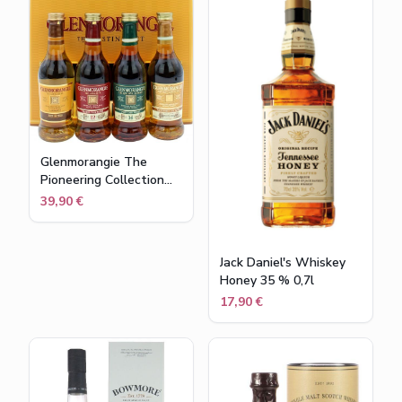
Glenmorangie The
Pioneering Collection
Miniaturenset (4x10cl)
39,90 €
Jack Daniel's Whiskey
Honey 35 % 0,7l
17,90 €