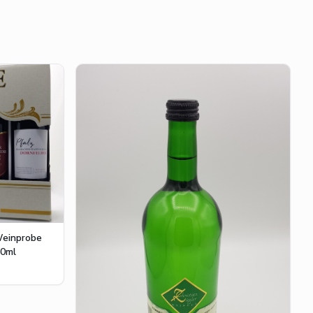
Weinprobe
50ml