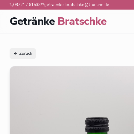
09721 / 61533
getraenke-bratschke@t-online.de
Getränke
Bratschke
Zurück