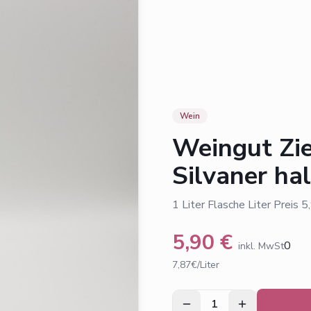
Wein
Weingut Zi
Silvaner ha
1 Liter Flasche Liter Preis 5
5,90
€
0
inkl. MwSt
7,87€/Liter
1