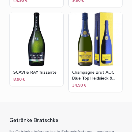
44,90 €
9,90 €
SCAVI & RAY frizzante
Champagne Brut AOC
Blue Top Heidsieck &
8,90 €
Co. Monopole
34,90 €
Getränke Bratschke
Ihr Getränkelieferservice in Schweinfurt und Umgebung.