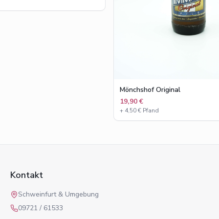
d
Mönchshof Original
19,90 €
+
4,50
€ Pfand
Kontakt
Schweinfurt & Umgebung
09721 / 61533