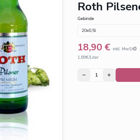
Roth Pilsen
Gebinde
20x0,5l
18,90
€
0
inkl. MwSt
1,89€/Liter
1