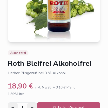
Alkoholfrei
Roth Bleifrei Alkoholfrei
Herber Pilsgenuß bei 0 % Alkohol.
18,90
€
inkl. MwSt
+
3,10
€ Pfand
1,89€/Liter
1
In den Warenkorb