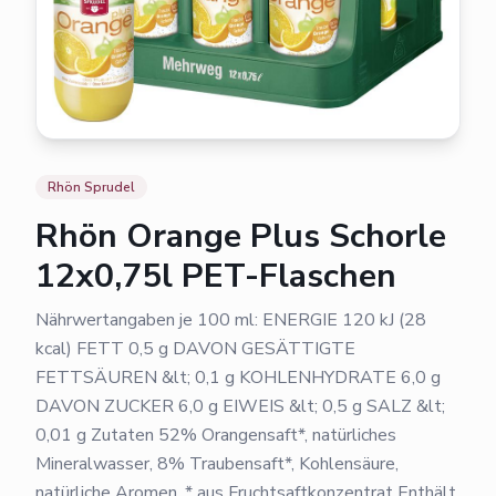
Rhön Sprudel
Rhön Orange Plus Schorle
12x0,75l PET-Flaschen
Nährwertangaben je 100 ml: ENERGIE 120 kJ (28
kcal) FETT 0,5 g DAVON GESÄTTIGTE
FETTSÄUREN &lt; 0,1 g KOHLENHYDRATE 6,0 g
DAVON ZUCKER 6,0 g EIWEIS &lt; 0,5 g SALZ &lt;
0,01 g Zutaten 52% Orangensaft*, natürliches
Mineralwasser, 8% Traubensaft*, Kohlensäure,
natürliche Aromen. * aus Fruchtsaftkonzentrat Enthält