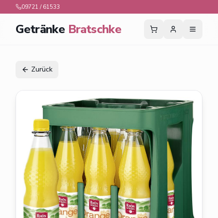
09721 / 61533
Getränke
Bratschke
Zurück