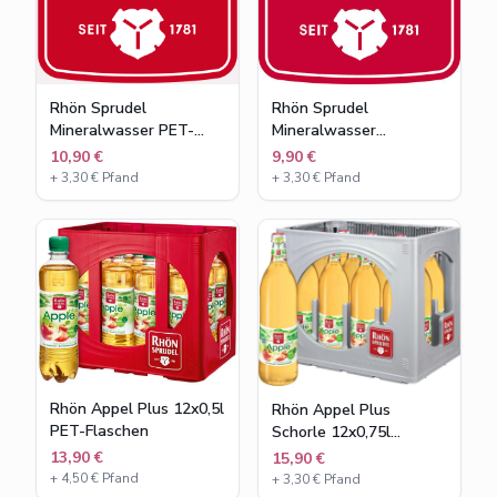
Rhön Sprudel
Rhön Sprudel
Mineralwasser PET-
Mineralwasser
Flaschen
Glasflaschen
10,90 €
9,90 €
+
3,30
€ Pfand
+
3,30
€ Pfand
Rhön Appel Plus 12x0,5l
Rhön Appel Plus
PET-Flaschen
Schorle 12x0,75l
Glasflaschen
13,90 €
15,90 €
+
4,50
€ Pfand
+
3,30
€ Pfand