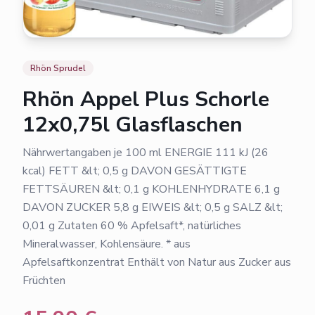
Rhön Sprudel
Rhön Appel Plus Schorle
12x0,75l Glasflaschen
Nährwertangaben je 100 ml ENERGIE 111 kJ (26
kcal) FETT &lt; 0,5 g DAVON GESÄTTIGTE
FETTSÄUREN &lt; 0,1 g KOHLENHYDRATE 6,1 g
DAVON ZUCKER 5,8 g EIWEIS &lt; 0,5 g SALZ &lt;
0,01 g Zutaten 60 % Apfelsaft*, natürliches
Mineralwasser, Kohlensäure. * aus
Apfelsaftkonzentrat Enthält von Natur aus Zucker aus
Früchten