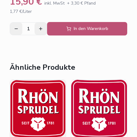
15,90
€
inkl. MwSt
+
3,30
€ Pfand
1,77 €/Liter
1
In den Warenkorb
Ähnliche Produkte