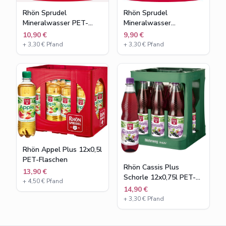
Rhön Sprudel
Rhön Sprudel
Mineralwasser PET-
Mineralwasser
Flaschen
Glasflaschen
10,90 €
9,90 €
+
3,30
€ Pfand
+
3,30
€ Pfand
Rhön Appel Plus 12x0,5l
PET-Flaschen
Rhön Cassis Plus
13,90 €
Schorle 12x0,75l PET-
+
4,50
€ Pfand
Flaschen
14,90 €
+
3,30
€ Pfand