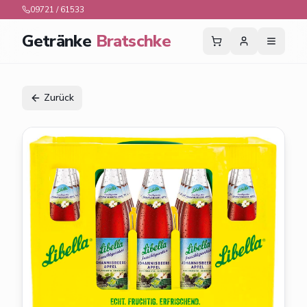
09721 / 61533
Getränke
Bratschke
Zurück