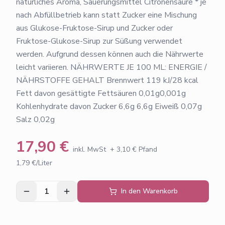
natürliches Aroma, Säuerungsmittel Citronensäure * je
nach Abfüllbetrieb kann statt Zucker eine Mischung
aus Glukose-Fruktose-Sirup und Zucker oder
Fruktose-Glukose-Sirup zur Süßung verwendet
werden. Aufgrund dessen können auch die Nährwerte
leicht variieren. NÄHRWERTE JE 100 ML: ENERGIE /
NÄHRSTOFFE GEHALT Brennwert 119 kJ/28 kcal
Fett davon gesättigte Fettsäuren 0,01g0,001g
Kohlenhydrate davon Zucker 6,6g 6,6g Eiweiß 0,07g
Salz 0,02g
17,90
€
inkl. MwSt
+
3,10
€ Pfand
1,79 €/Liter
1
In den Warenkorb