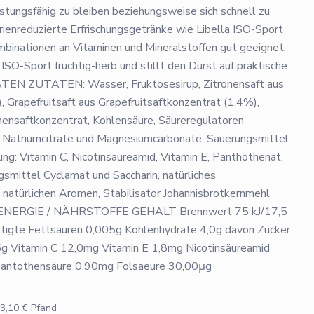
stungsfähig zu bleiben beziehungsweise sich schnell zu
orienreduzierte Erfrischungsgetränke wie Libella ISO-Sport
binationen an Vitaminen und Mineralstoffen gut geeignet.
SO-Sport fruchtig-herb und stillt den Durst auf praktische
 ZUTATEN: Wasser, Fruktosesirup, Zitronensaft aus
 Grapefruitsaft aus Grapefruitsaftkonzentrat (1,4%),
ensaftkonzentrat, Kohlensäure, Säureregulatoren
e, Natriumcitrate und Magnesiumcarbonate, Säuerungsmittel
ng: Vitamin C, Nicotinsäureamid, Vitamin E, Panthothenat,
gsmittel Cyclamat und Saccharin, natürliches
 natürlichen Aromen, Stabilisator Johannisbrotkernmehl
NERGIE / NÄHRSTOFFE GEHALT Brennwert 75 kJ/17,5
ttigte Fettsäuren 0,005g Kohlenhydrate 4,0g davon Zucker
5g Vitamin C 12,0mg Vitamin E 1,8mg Nicotinsäureamid
antothensäure 0,90mg Folsaeure 30,00μg
3,10
€ Pfand