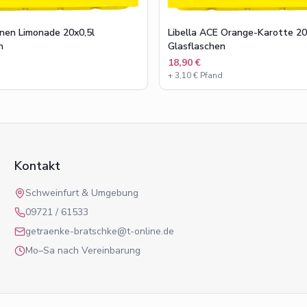
onen Limonade 20x0,5l
Libella ACE Orange-Karotte 20
n
Glasflaschen
18,90 €
d
+
3,10
€ Pfand
Kontakt
Schweinfurt & Umgebung
09721 / 61533
getraenke-bratschke@t-online.de
Mo–Sa nach Vereinbarung