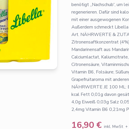
benötigt „Nachschub“, um lei
regenerieren. Dafür sind kal
mit einer ausgewogenen Kom
Außerdem schmeckt Libella I
Art. NÄHRWERTE & ZUTATEN
Zitronensaftkonzentrat (4%),
Mandarinensaft aus Mandarin
Calciumlactat, Kaliumcitrat
Citronensäure, Vitaminmischu
Vitamin B6, Folsäure; Süßun
Grapefruitaroma mit anderen
NÄHRWERTE JE 100 ML: E
kcal Fett 0,01g davon gesä
4,0g Eiweiß 0,03g Salz 0,0
2,4mg Vitamin B6 0,21mg P
16,90
€
inkl. MwSt
+