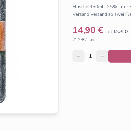
Flasche 350ml 35% Liter Pr
Versand Versand ab zwei Fl
14,90
€
0
inkl. MwSt
21,29€/Liter
1