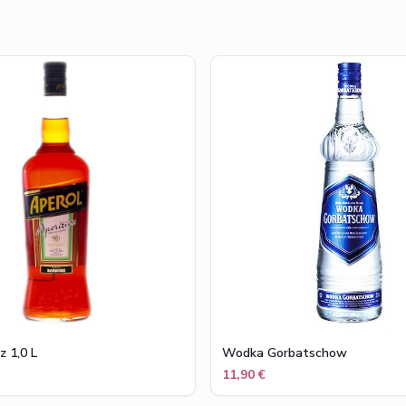
z 1,0 L
Wodka Gorbatschow
11,90 €