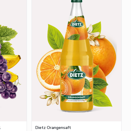
l
Dietz Orangensaft