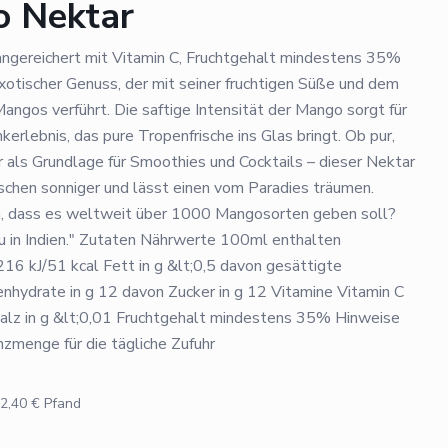
o Nektar
ngereichert mit Vitamin C, Fruchtgehalt mindestens 35%
xotischer Genuss, der mit seiner fruchtigen Süße und dem
ngos verführt. Die saftige Intensität der Mango sorgt für
nkerlebnis, das pure Tropenfrische ins Glas bringt. Ob pur,
r als Grundlage für Smoothies und Cocktails – dieser Nektar
chen sonniger und lässt einen vom Paradies träumen.
 dass es weltweit über 1000 Mangosorten geben soll?
u in Indien." Zutaten Nährwerte 100ml enthalten
16 kJ/51 kcal Fett in g &lt;0,5 davon gesättigte
enhydrate in g 12 davon Zucker in g 12 Vitamine Vitamin C
Salz in g &lt;0,01 Fruchtgehalt mindestens 35% Hinweise
zmenge für die tägliche Zufuhr
2,40
€ Pfand