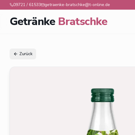
09721 / 61533
getraenke-bratschke@t-online.de
Getränke
Bratschke
Zurück