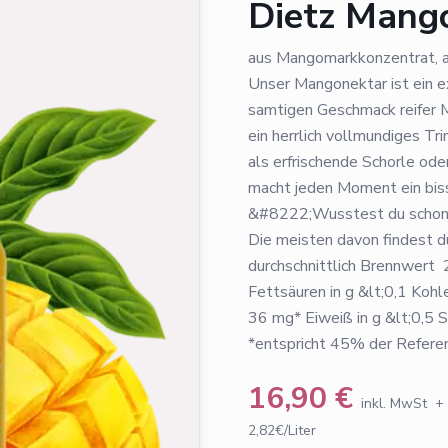
Dietz Mang
aus Mangomarkkonzentrat, a
Unser Mangonektar ist ein e
samtigen Geschmack reifer Ma
ein herrlich vollmundiges Tri
als erfrischende Schorle ode
macht jeden Moment ein biss
&#8222;Wusstest du schon,
Die meisten davon findest d
durchschnittlich Brennwert 2
Fettsäuren in g &lt;0,1 Kohl
36 mg* Eiweiß in g &lt;0,5 
*entspricht 45% der Referen
16,90
€
inkl. MwSt
+
2,82€/Liter