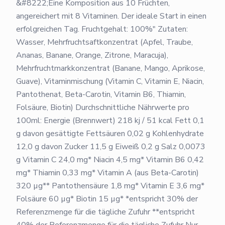
&#8222;Eine Komposition aus 10 Früchten,
angereichert mit 8 Vitaminen. Der ideale Start in einen
erfolgreichen Tag. Fruchtgehalt: 100%" Zutaten:
Wasser, Mehrfruchtsaftkonzentrat (Apfel, Traube,
Ananas, Banane, Orange, Zitrone, Maracuja),
Mehrfruchtmarkkonzentrat (Banane, Mango, Aprikose,
Guave), Vitaminmischung (Vitamin C, Vitamin E, Niacin,
Pantothenat, Beta-Carotin, Vitamin B6, Thiamin,
Folsäure, Biotin) Durchschnittliche Nährwerte pro
100ml: Energie (Brennwert) 218 kj / 51 kcal Fett 0,1
g davon gesättigte Fettsäuren 0,02 g Kohlenhydrate
12,0 g davon Zucker 11,5 g Eiweiß 0,2 g Salz 0,0073
g Vitamin C 24,0 mg* Niacin 4,5 mg* Vitamin B6 0,42
mg* Thiamin 0,33 mg* Vitamin A (aus Beta-Carotin)
320 µg** Pantothensäure 1,8 mg* Vitamin E 3,6 mg*
Folsäure 60 µg* Biotin 15 µg* *entspricht 30% der
Referenzmenge für die tägliche Zufuhr **entspricht
40% der Referenzmenge für die tägliche Zufuhr Nur