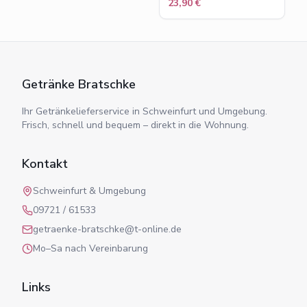
0,7 L 36%
23,90 €
Getränke Bratschke
Ihr Getränkelieferservice in Schweinfurt und Umgebung.
Frisch, schnell und bequem – direkt in die Wohnung.
Kontakt
Schweinfurt & Umgebung
09721 / 61533
getraenke-bratschke@t-online.de
Mo–Sa nach Vereinbarung
Links