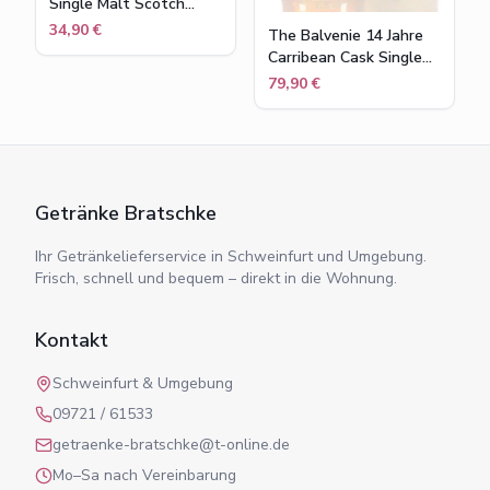
Single Malt Scotch
Whisky in
34,90 €
The Balvenie 14 Jahre
Geschenkpackung , 40
Carribean Cask Single
% vol , 0,7 l
Malt Scotch Whisky
79,90 €
43% Flasche 0,7l
Getränke Bratschke
Ihr Getränkelieferservice in Schweinfurt und Umgebung.
Frisch, schnell und bequem – direkt in die Wohnung.
Kontakt
Schweinfurt & Umgebung
09721 / 61533
getraenke-bratschke@t-online.de
Mo–Sa nach Vereinbarung