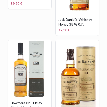
Miniaturenset (4x10cl)
39,90 €
Jack Daniel's Whiskey
Honey 35 % 0,7l
17,90 €
Bowmore No. 1 Islay