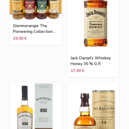
Glenmorangie The
Pioneering Collection
Miniaturenset (4x10cl)
39,90 €
Jack Daniel's Whiskey
Honey 35 % 0,7l
17,90 €