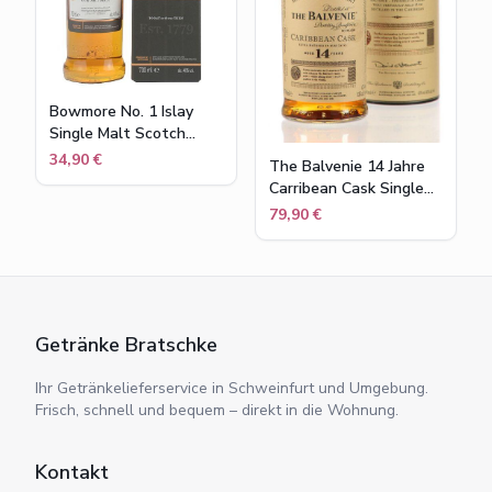
Bowmore No. 1 Islay
Single Malt Scotch
Whisky in
34,90 €
The Balvenie 14 Jahre
Geschenkpackung , 40
Carribean Cask Single
% vol , 0,7 l
Malt Scotch Whisky
79,90 €
43% Flasche 0,7l
Getränke Bratschke
Ihr Getränkelieferservice in Schweinfurt und Umgebung.
Frisch, schnell und bequem – direkt in die Wohnung.
Kontakt