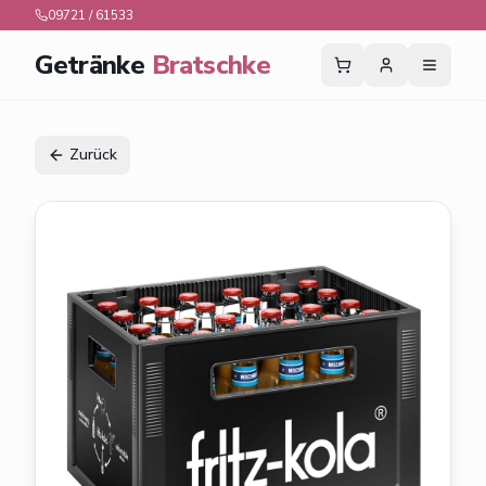
09721 / 61533
Getränke
Bratschke
Zurück