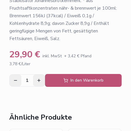
Stabilisator Johannesbrotkernmehl. * aus
Fruchtsaftkonzentraten nähr- & brennwert je 100ml:
Brennwert 156kJ (37kcal) / Eiweiß 0,1g /
Kohlenhydrate 8,9g; davon Zucker 8,9g / Enthält
geringfügige Mengen von Fett, gesättigten
Fettsäuren, Eiweiß, Salz.
29,90
€
inkl. MwSt
+
3,42
€ Pfand
3,78 €/Liter
1
In den Warenkorb
Ähnliche Produkte