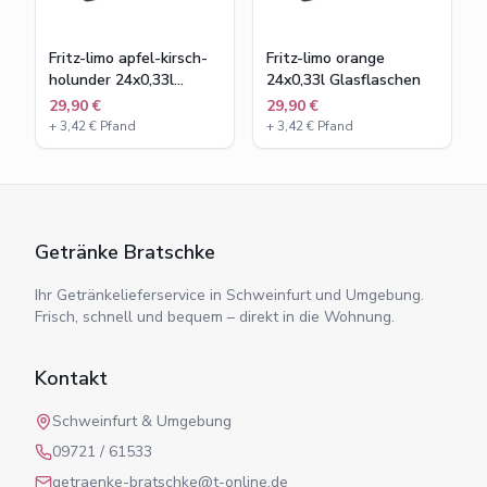
Fritz-limo apfel-kirsch-
Fritz-limo orange
holunder 24x0,33l
24x0,33l Glasflaschen
Glasflaschen
29,90 €
29,90 €
+
3,42
€ Pfand
+
3,42
€ Pfand
Getränke Bratschke
Ihr Getränkelieferservice in Schweinfurt und Umgebung.
Frisch, schnell und bequem – direkt in die Wohnung.
Kontakt
Schweinfurt & Umgebung
09721 / 61533
getraenke-bratschke@t-online.de