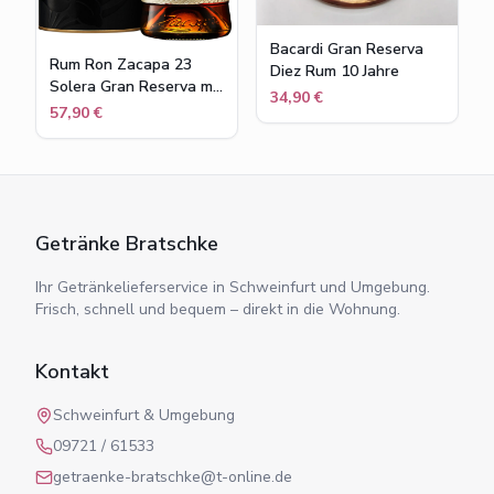
Bacardi Gran Reserva
Rum Ron Zacapa 23
Diez Rum 10 Jahre
Solera Gran Reserva mit
34,90 €
Geschenkbox 40% Vol
57,90 €
Getränke Bratschke
Ihr Getränkelieferservice in Schweinfurt und Umgebung.
Frisch, schnell und bequem – direkt in die Wohnung.
Kontakt
Schweinfurt & Umgebung
09721 / 61533
getraenke-bratschke@t-online.de