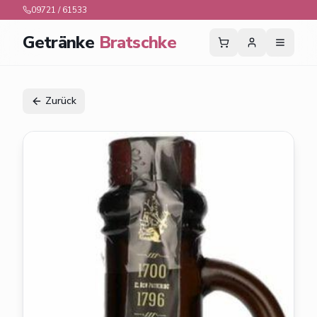
09721 / 61533
Getränke
Bratschke
Zurück