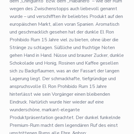
dem „Chinguirito“ bzw. dem „Habanero“ – wie der Rum
wegen des Zwischenstopps auch liebevoll genannt
wurde – und verschifften ihr beliebtes Produkt auf den
europäischen Markt, allen voran Spanien. Aromatisch
und geschmacklich gesehen hat der dunkle El Ron
Prohibido Rum 15 Jahre viel zu bieten, ohne über die
Stränge zu schlagen. Süßliche und fruchtige Noten
gehen Hand in Hand. Nüsse und brauner Zucker, dunkle
Schokolade und Honig, Rosinen und Kaffee gesellen
sich zu Backpflaumen, was an der Fassart der langen
Lagerung liegt. Der schmackhafte, tiefgründige und
anspruchsvolle El Ron Prohibido Rum 15 Jahre
hinterlässt wie sein Vorgänger einen bleibenden
Eindruck. Natürlich wurde hier wieder auf eine
wunderschöne, markant-elegante
Produktpräsentation geachtet. Der dunkel funkelnde
Premium-Rum macht dem legendären Ruf des einst
umstrittenen Rums alle Ehre. &nbsp;