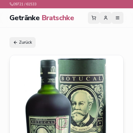
09721 / 61533
Getränke
Bratschke
Zurück