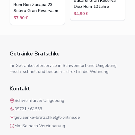
Bacardi Gran Reserva
Rum Ron Zacapa 23
Diez Rum 10 Jahre
Solera Gran Reserva mit
34,90 €
Geschenkbox 40% Vol
57,90 €
Getränke Bratschke
Ihr Getränkelieferservice in Schweinfurt und Umgebung.
Frisch, schnell und bequem – direkt in die Wohnung.
Kontakt
Schweinfurt & Umgebung
09721 / 61533
getraenke-bratschke@t-online.de
Mo–Sa nach Vereinbarung