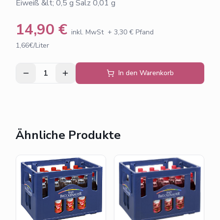
Eiweiß &lt; 0,5 g Salz 0,01 g
14,90
€
inkl. MwSt
+
3,30
€ Pfand
1,66€/Liter
1
In den Warenkorb
Ähnliche Produkte