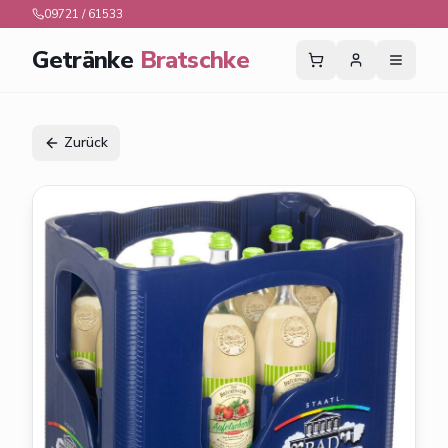
09721 / 61533
Getränke
Bratschke
Zurück