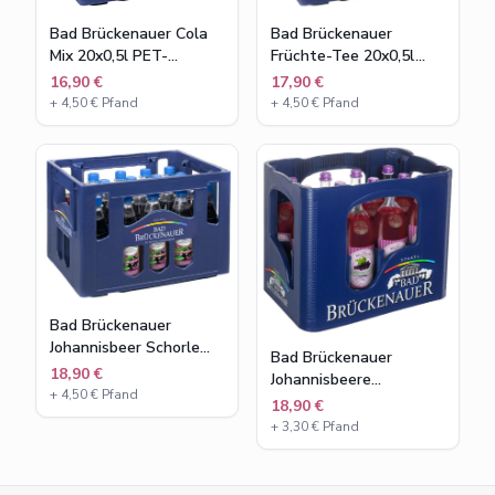
Bad Brückenauer
Bad Brückenauer Cola
Früchte-Tee 20x0,5l
Mix 20x0,5l PET-
PET-Flaschen
Flaschen
17,90 €
16,90 €
+
4,50
€ Pfand
+
4,50
€ Pfand
Bad Brückenauer
Johannisbeer Schorle
Bad Brückenauer
20x0,5l PET-Flaschen
18,90 €
Johannisbeere
+
4,50
€ Pfand
Glasflaschen12x0,75l
18,90 €
+
3,30
€ Pfand