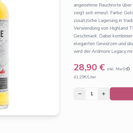
angenehme Rauchnote über. 
zeigt sich erneut. Farbe: Go
zusätzliche Lagerung in trad
Verwendung von Highland T
Geschmack. Dabei kombinier
eleganten Gewürzen und übe
wird der Ardmore Legacy mi
28,90
€
0
inkl. MwSt
41,29€/Liter
1