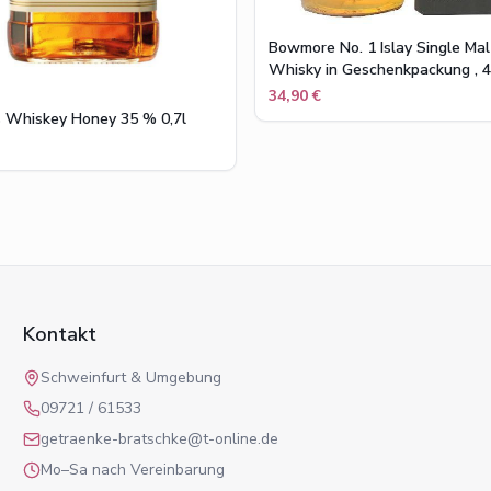
Bowmore No. 1 Islay Single Ma
Whisky in Geschenkpackung , 40
l
34,90 €
's Whiskey Honey 35 % 0,7l
Kontakt
Schweinfurt & Umgebung
09721 / 61533
getraenke-bratschke@t-online.de
Mo–Sa nach Vereinbarung