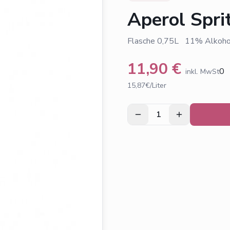
Aperol Spri
Flasche 0,75L 11% Alkoholg
11,90
€
0
inkl. MwSt
15,87€/Liter
1