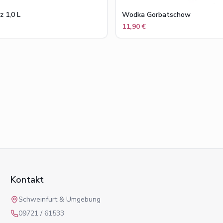
z 1,0 L
Wodka Gorbatschow
11,90 €
Kontakt
Schweinfurt & Umgebung
09721 / 61533