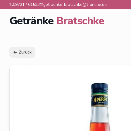
09721 / 61533
getraenke-bratschke@t-online.de
Getränke
Bratschke
Zurück